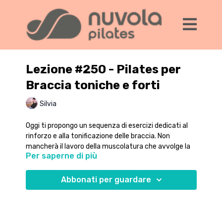
Lezione #250 - Pilates per
Braccia toniche e forti
Silvia
Oggi ti propongo un sequenza di esercizi dedicati al
rinforzo e alla tonificazione delle braccia. Non
mancherà il lavoro della muscolatura che avvolge la
Per saperne di più
cassa toracica, che ci permetterà di migliorare anche
la postura e l'allineamento tra le parti del corpo.
Abbonati per guardare
Lavoriamo in diverse posizioni rispetto al tappetino
per sfruttare la forza di gravità e il peso corporeo.
Puoi fare questa sequenza come la eseguo io - a