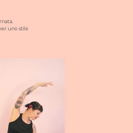
rnata.
er uno stile