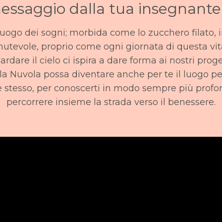
ssaggio dalla tua insegnante 
 luogo dei sogni; morbida come lo zucchero filato, 
utevole, proprio come ogni giornata di questa vit
rdare il cielo ci ispira a dare forma ai nostri proge
la Nuvola possa diventare anche per te il luogo pe
te stesso, per conoscerti in modo sempre più profo
percorrere insieme la strada verso il benessere.