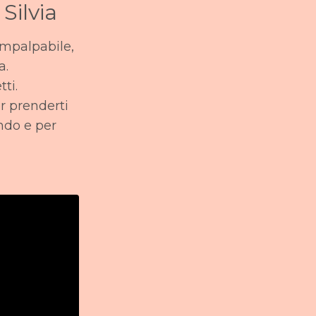
Silvia
impalpabile,
a.
tti.
r prenderti
ndo e per