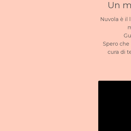
Un me
Nuvola è il
m
Gua
Spero che 
cura di 