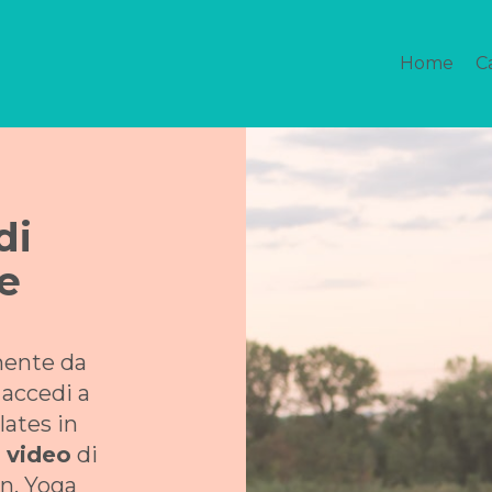
Home
C
di
ne
mente da
 accedi a
ilates in
 video
di
n, Yoga