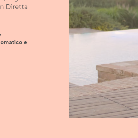
 in Diretta
a
,
utomatico e