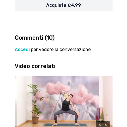
finiamo con una lunga sequenza di allungamenti.
Acquista €4,99
Buon lavoro e...divertiti!!!
Commenti (
10
)
Accedi
per vedere la conversazione
Video correlati
31:15