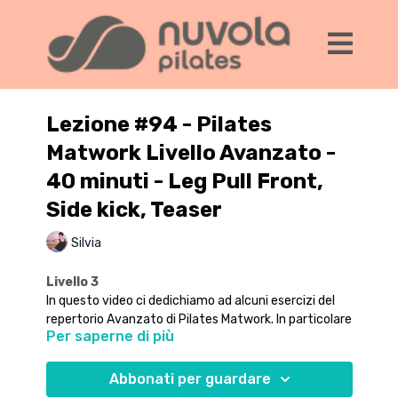
Lezione #94 - Pilates
Matwork Livello Avanzato -
40 minuti - Leg Pull Front,
Side kick, Teaser
Silvia
Livello 3
In questo video ci dedichiamo ad alcuni esercizi del
repertorio Avanzato di Pilates Matwork. In particolare
Per saperne di più
troverai Leg pull front, Side kick e Teaser, mescolati
con altri elementi del repertorio Intermedio.
Iniziamo con una sequenza di riscaldamento, per
mobilizzare la colonna e attivare la muscolatura, e
Abbonati per guardare
procediamo verso la parte più intensa del workout;