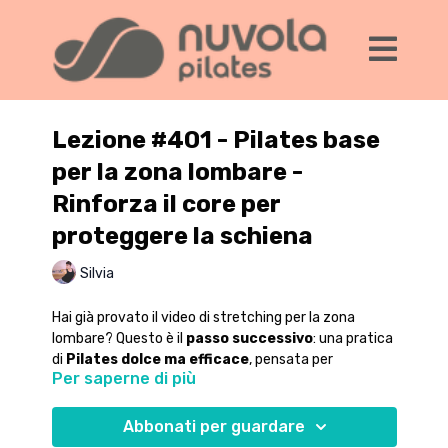
Lezione #401 - Pilates base
per la zona lombare -
Rinforza il core per
proteggere la schiena
Silvia
Hai già provato il video di stretching per la zona
lombare? Questo è il
passo successivo
: una pratica
di
Pilates dolce ma efficace
, pensata per
Per saperne di più
rinforzare il core profondo
e dare alla tua schiena
il sostegno di cui ha bisogno ogni giorno.
Abbonati per guardare
In questa lezione: