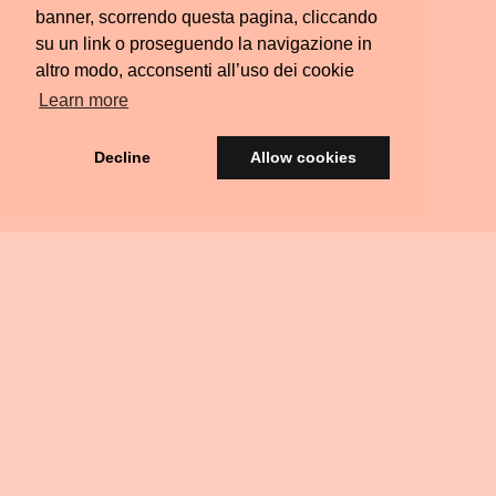
banner, scorrendo questa pagina, cliccando
su un link o proseguendo la navigazione in
altro modo, acconsenti all’uso dei cookie
Learn more
Decline
Allow cookies
© Silvia Colombara 2021
iscatta
Acquista
Privacy
Termini e
FAQ
Scrivimi
Ritiri
na
una
&
Condizioni
Residenziali
arta
Carta
Policy