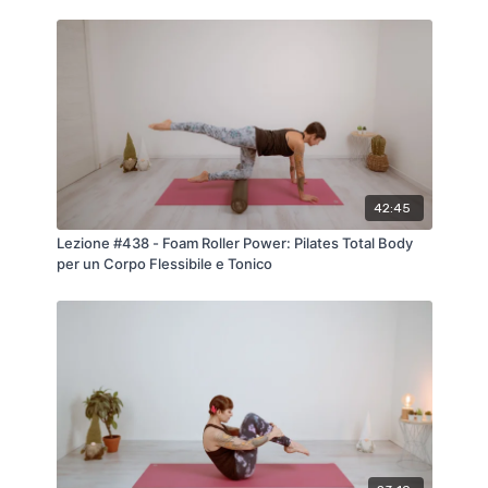
https://nuvolapilates.it/programs/lezione-399-
stretching-per-la-zona-lombare-65c264
Fa parte della piccola serie pensata da
I Love
Pilates
per chi vuole
muoversi con intelligenza e
cura
, a ogni età.
42:45
Lezione #438 - Foam Roller Power: Pilates Total Body
per un Corpo Flessibile e Tonico