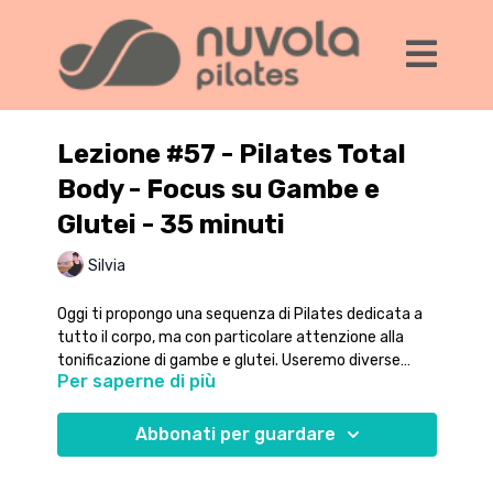
Lezione #57 - Pilates Total
Body - Focus su Gambe e
Glutei - 35 minuti
Silvia
Oggi ti propongo una sequenza di Pilates dedicata a
tutto il corpo, ma con particolare attenzione alla
tonificazione di gambe e glutei. Useremo diverse
Per saperne di più
posizioni rispetto al tappetino per usare il nostro
peso corporeo e la forza di gravità. Sentiti libero di
Rimani fino alla fine per chiudere l'allenamento con
aggiungere delle cavigliere o un elastico attorno alla
una serie di allunghi e stretching.
Abbonati per guardare
gambe se vuoi aumentare il carico.
Sentiti sempre libero di rallentare o fermarti se ne