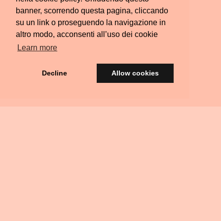
banner, scorrendo questa pagina, cliccando
su un link o proseguendo la navigazione in
altro modo, acconsenti all’uso dei cookie
Learn more
Decline
Allow cookies
© Silvia Colombara 2021
iscatta
Acquista
Privacy
Termini e
FAQ
Scrivimi
Ritiri
na
una
&
Condizioni
Residenziali