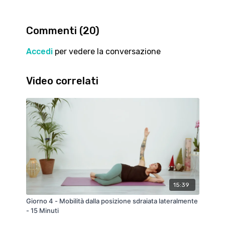
avverti il bisogno, ascolta il tuo corpo.
Se il video ti piace lascia un like, fammi sapere cosa
Commenti (
20
)
ne pensi nei commenti e iscriviti al canale per
rimanere aggiornato sulle prossime novità!!!
Accedi
per vedere la conversazione
A presto e un grande abbraccio.
Video correlati
💙💙💙
15:39
Giorno 4 - Mobilità dalla posizione sdraiata lateralmente
- 15 Minuti