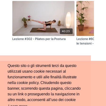
Cosa troverai in questo video:
Le tue domande:
risposte sincere alle
curiosità che mi avete inviato.
Un pezzo di me:
chi c'è davvero dietro i
40:23
contenuti di Nuvola.
La mia bussola:
una riflessione profonda su
Lezione #302 - Pilates per la Postura
Lezione #60 - Pilate
ciò che mi spinge a creare e a condividere
le tensioni - 35 minu
con chi mi segue.
Questo video mi ha dato modo di riflettere
profondamente, e spero che guardarlo possa
Questo sito o gli strumenti terzi da questo
trasmetterti la stessa energia e gratitudine
utilizzati usano cookie necessari al
che ho provato io nel registrarlo.
funzionamento e utili alle finalità illustrate
nella cookie policy. Chiudendo questo
Grazie di cuore per essere qui. Buon viaggio
banner, scorrendo questa pagina, cliccando
tra le nuvole!
su un link o proseguendo la navigazione in
altro modo, acconsenti all’uso dei cookie