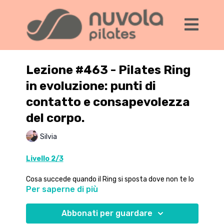
Lezione #463 - Pilates Ring
in evoluzione: punti di
contatto e consapevolezza
del corpo.
Silvia
Livello 2/3
Cosa succede quando il Ring si sposta dove non te lo
Per saperne di più
aspetti?
In questo workout esploriamo posizionamenti non
Abbonati per guardare
convenzionali per trasformare l'attrezzo in un