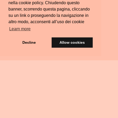
nella cookie policy. Chiudendo questo
banner, scorrendo questa pagina, cliccando
su un link o proseguendo la navigazione in
altro modo, acconsenti all’uso dei cookie
Learn more
Decline
Allow cookies
© Silvia Colombara 2021
iscatta
Acquista
Privacy
Termini e
FAQ
Scrivimi
Ritiri
na
una
&
Condizioni
Residenziali