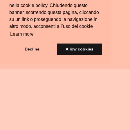
nella cookie policy. Chiudendo questo
banner, scorrendo questa pagina, cliccando
su un link o proseguendo la navigazione in
altro modo, acconsenti all’uso dei cookie
Learn more
Decline
Allow cookies
© Silvia Colombara 2021
iscatta
Acquista
Privacy
Termini e
FAQ
Scrivimi
Ritiri