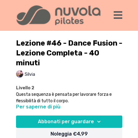
Lezione #46 - Dance Fusion -
Lezione Completa - 40
minuti
Silvia
Livello 2
Questa sequenza è pensata per lavorare forza e
flessibilità di tutto il corpo.
Per saperne di più
Nella prima parte trovi una serie di esercizi "alla
sbarra" per gambe, addominali e glutei. Tieni a
portata una sedia su cui appoggiare delicatamente
Abbonati per guardare
una o due mani.
Nella seconda parte ci sdraiamo sul tappetino e
proseguiamo con qualche sequenza di Pilates sempre
Noleggia €4,99