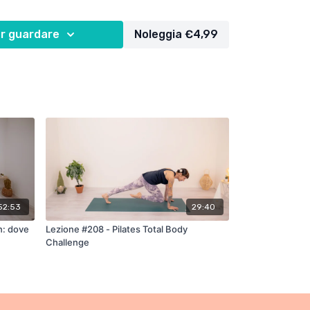
r guardare
Noleggia €4,99
52:53
29:40
n: dove
Lezione #208 - Pilates Total Body
Challenge