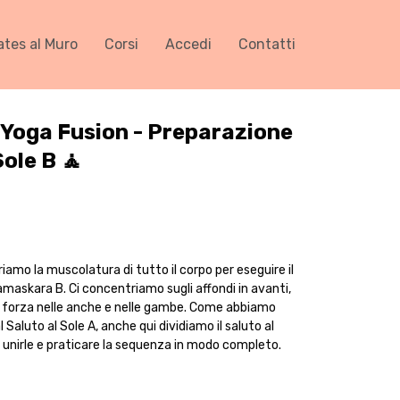
ates al Muro
Corsi
Accedi
Contatti
 Yoga Fusion - Preparazione
Sole B 🧘
amo la muscolatura di tutto il corpo per eseguire il
amaskara B. Ci concentriamo sugli affondi in avanti,
la forza nelle anche e nelle gambe. Come abbiamo
 Saluto al Sole A, anche qui dividiamo il saluto al
oi unirle e praticare la sequenza in modo completo.