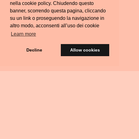
nella cookie policy. Chiudendo questo
banner, scorrendo questa pagina, cliccando
su un link o proseguendo la navigazione in
altro modo, acconsenti all’uso dei cookie
Learn more
Decline
Allow cookies
© Silvia Colombara 2021
iscatta
Acquista
Privacy
Termini e
FAQ
Scrivimi
Ritiri
na
una
&
Condizioni
Residenziali