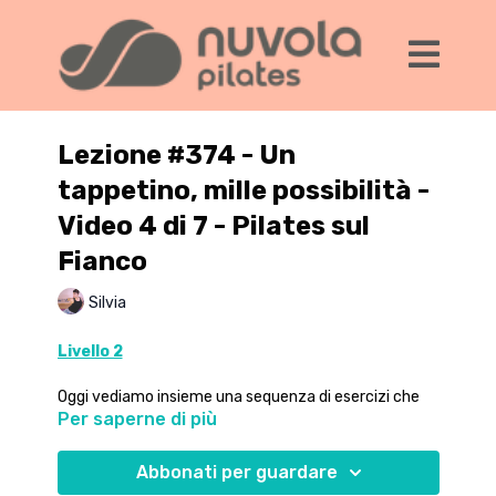
Lezione #374 - Un
tappetino, mille possibilità -
Video 4 di 7 - Pilates sul
Fianco
Silvia
Livello 2
Oggi vediamo insieme una sequenza di esercizi che
Per saperne di più
vengono svolti
sul fianco
. Partiamo dal
posizionamento di testa e bacino per mantenere una
posizione senza tensioni e svolgiamo insieme una
Abbonati per guardare
serie di esercizi il cui focus è sulla parte laterale del