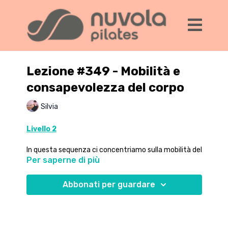
Lezione #349 - Mobilità e
consapevolezza del corpo
Silvia
Livello 2
In questa sequenza ci concentriamo sulla mobilità del
Per saperne di più
corpo, dalla colonna vertebrale alle estremità, e sulla
consapevolezza del corpo.
Abbonati per guardare
Il nostro obiettivo è lasciarci percorrere dal flusso di
energia attraverso il movimento, permettendo alla
muscolatura di dirigere le articolazioni.