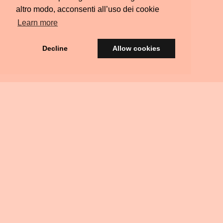
altro modo, acconsenti all’uso dei cookie
Learn more
Decline
Allow cookies
© Silvia Colombara 2021
iscatta
Acquista
Privacy
Termini e
FAQ
Scrivimi
Ritiri
na
una
&
Condizioni
Residenziali
arta
Carta
Policy
egalo
Regalo