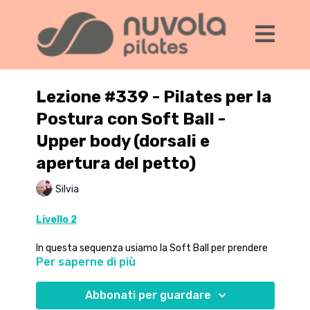
Lezione #339 - Pilates per la
Postura con Soft Ball -
Upper body (dorsali e
apertura del petto)
Silvia
Livello 2
In questa sequenza usiamo la Soft Ball per prendere
Per saperne di più
consapevolezza delle muscolatura profonda
dell'addome e per mobilizzare braccia e zona dorsale,
nella ricerca di una postura corretta e allineata.
Abbonati per guardare