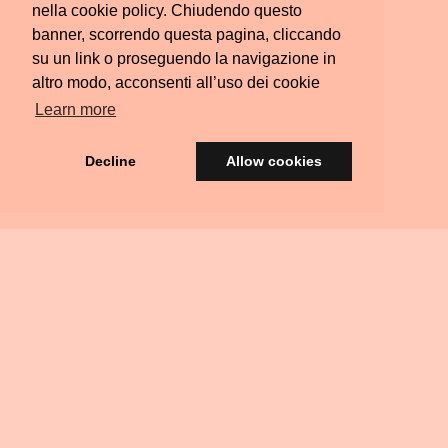
nella cookie policy. Chiudendo questo
banner, scorrendo questa pagina, cliccando
su un link o proseguendo la navigazione in
altro modo, acconsenti all’uso dei cookie
Learn more
Decline
Allow cookies
© Silvia Colombara 2021
iscatta
Acquista
Privacy
Termini e
FAQ
Scrivimi
Ritiri
na
una
&
Condizioni
Residenziali