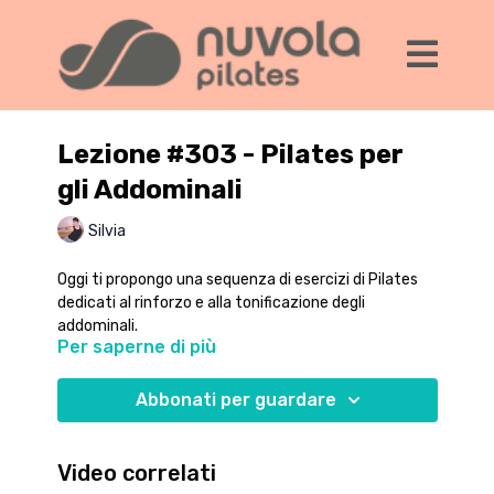
Lezione #303 - Pilates per
gli Addominali
Silvia
Oggi ti propongo una sequenza di esercizi di Pilates
dedicati al rinforzo e alla tonificazione degli
addominali.
Per saperne di più
Lavoriamo su diverse posizioni rispetto al tappetino
per sfruttare il peso corporeo e la forza di gravità.
Abbonati per guardare
Questa sequenze contiene esercizi non indicati se hai
una diastasi addominale o un'ernia iatale, o se sei
particolarmente sensibile a livello della cervicale. Puoi
Video correlati
scegliere di fare tutti gli esercizi con la testa in