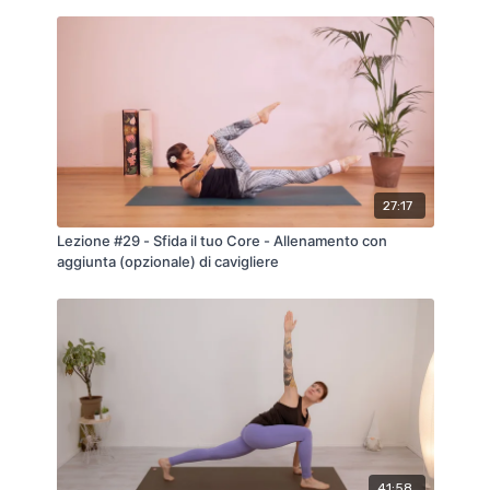
appoggio per evitare sovraccarichi.
Sentiti sempre in libertà di rallentare o fermarti se ne
avverti il bisogno. Ascolta il tuo corpo.
Buon lavoro.
27:17
Lezione #29 - Sfida il tuo Core - Allenamento con
aggiunta (opzionale) di cavigliere
41:58