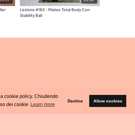
ller
Lezione #183 - Pilates Total Body Con
Stability Ball
ella cookie policy. Chiudendo
Decline
Allow cookies
uso dei cookie
Learn more