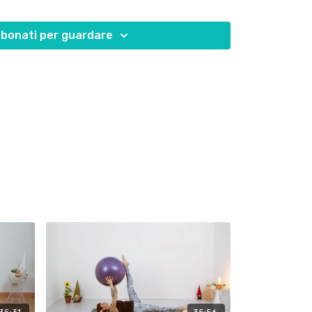
i rallentare o fermarti se ne avverti il bisogno.
rattutto quando inserisci movimenti che potrebbero
bonati per guardare
35:31
35:56