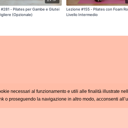
 #281 - Pilates per Gambe e Glutei
Lezione #155 - Pilates con Foam Ro
igliere (Opzionale)
Livello Intermedio
ookie necessari al funzionamento e utili alle finalità illustrate n
nk o proseguendo la navigazione in altro modo, acconsenti all’