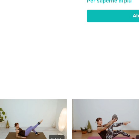
Per saperne di più
Sentiti sempre in libertà d
Ascolta il tuo corpo, sop
Ab
essere meno abituali.
Buon lavoro!!!
29:19