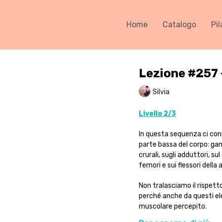
Home
Catalogo
Pil
Lezione #257 
Silvia
Livello 2/3
In questa sequenza ci conc
parte bassa del corpo: gamb
crurali, sugli adduttori, su
femori e sui flessori della 
Non tralasciamo il rispetto
perché anche da questi ele
muscolare percepito.