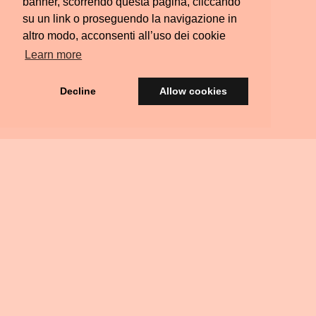
banner, scorrendo questa pagina, cliccando
su un link o proseguendo la navigazione in
altro modo, acconsenti all’uso dei cookie
Learn more
Decline
Allow cookies
© Silvia Colombara 2021
iscatta
Acquista
Privacy
Termini e
FAQ
Scrivimi
Ritiri
na
una
&
Condizioni
Residenziali
arta
Carta
Policy