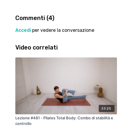
secondi di pausa e recupero tra un esercizio e l'altro.
Ripetiamo questa sequenza due volte - sentiti liber@
di ripeterla una terza volta se hai tempo ed energie a
Commenti (
4
)
disposizione.
Accedi
per vedere la conversazione
Video correlati
33:25
Lezione #481 - Pilates Total Body: Combo di stabilità e
controllo