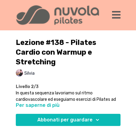
Lezione #138 - Pilates
Cardio con Warmup e
Stretching
Silvia
Livello 2/3
In questa sequenza lavoriamo sul ritmo
cardiovascolare ed eseguiamo esercizi di Pilates ad
Per saperne di più
intervalli, rendendo il lavoro più intenso del solito.
Partiamo con un riscaldamento, e finiamo con una
bella sequenza di allungo e stretching.
Abbonati per guardare
Nella parte centrale di questo workout trovi una serie
di esercizi che faremo per 45 secondi - con 15