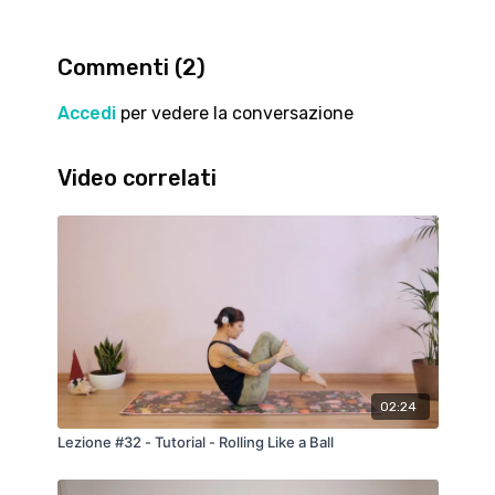
Spero che questa sequenza ti piaccia e ti faccia
tornare per qualche momento alla versione più pura
del Pilates come lo aveva pensato Joseph Pilates in
Commenti (
2
)
persona.
Buon lavoro!!!
Accedi
per vedere la conversazione
Video correlati
02:24
Lezione #32 - Tutorial - Rolling Like a Ball