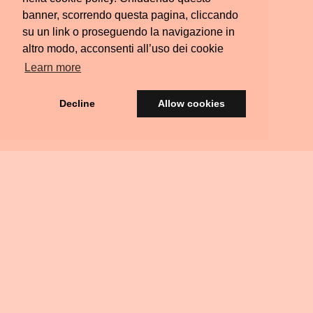
banner, scorrendo questa pagina, cliccando
su un link o proseguendo la navigazione in
altro modo, acconsenti all’uso dei cookie
Learn more
Decline
Allow cookies
© Silvia Colombara 2021
iscatta
Acquista
Privacy
Termini e
FAQ
Scrivimi
Ritiri
na
una
&
Condizioni
Residenziali