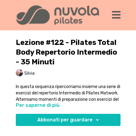
Lezione #122 - Pilates Total
Body Repertorio Intermedio
- 35 Minuti
Silvia
In questa sequenza ripercorriamo insieme una serie di
esercizi del repertorio Intermedio di Pilates Matwork.
Alterniamo momenti di preparazione con esercizi del
Per saperne di più
repertorio Base e esecuzione dei movimenti
intermedi.
Dai sempre attenzione all'esecuzione attenta e
Abbonati per guardare
precisa dei movimenti, e lavora in modo costante
sulla commistione di respiro e movimento.