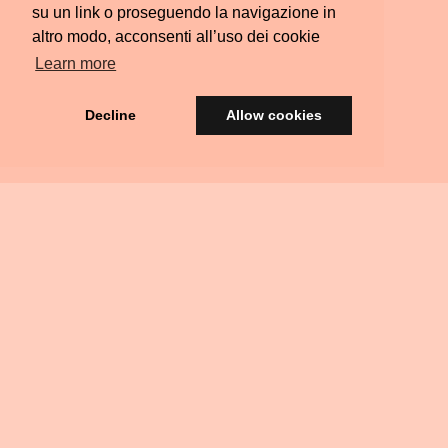
su un link o proseguendo la navigazione in
altro modo, acconsenti all’uso dei cookie
Learn more
Decline
Allow cookies
© Silvia Colombara 2021
iscatta
Acquista
Privacy
Termini e
FAQ
Scrivimi
Ritiri
na
una
&
Condizioni
Residenziali
arta
Carta
Policy
egalo
Regalo