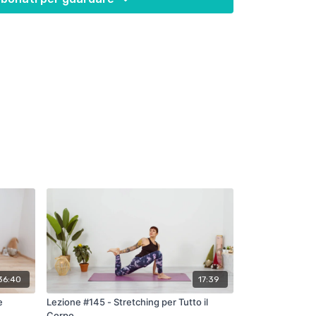
36:40
17:39
e
Lezione #145 - Stretching per Tutto il
Corpo