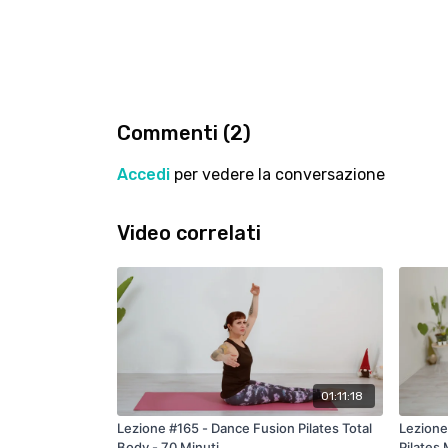
Commenti (
2
)
Accedi
per vedere la conversazione
Video correlati
01:11:18
Lezione #165 - Dance Fusion Pilates Total
Lezione 
Body - 70 Minuti
Pilates