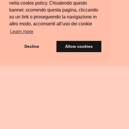
nella cookie policy. Chiudendo questo
banner, scorrendo questa pagina, cliccando
su un link o proseguendo la navigazione in
altro modo, acconsenti all’uso dei cookie
Learn more
Decline
Allow cookies
© Silvia Colombara 2021
iscatta
Acquista
Privacy
Termini e
FAQ
Scrivimi
Ritiri
na
una
&
Condizioni
Residenziali