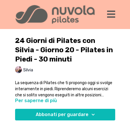
24 Giorni di Pilates con
Silvia - Giorno 20 - Pilates in
Piedi - 30 minuti
Silvia
La sequenza di Pilates che ti propongo oggi si svolge
interamente in piedi. Riprenderemo alcuni esercizi
che si solito vengono eseguiti in altre posizioni
Per saperne di più
rispetto al tappetino.
Puoi tenere una sedia vicino a te per non sfidare
troppo l'equilibrio e concentrarti bene sul lavoro
muscolare.
Abbonati per guardare
Buon lavoro!!!