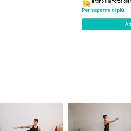
il tono e la forza de
Per saperne di più
l’attivazione dei glut
la stabilità e il cont
Ab
La loop band ci aiuterà a s
trascuriamo e a migliorar
Prenditi questo tempo per t
goditi la sensazione di fo
Non servono grandi spazi o
loop band e la voglia di met
(Se non hai un elastico tub
modulare la resistenza co
Ti aspetto sul tappetino pe
determinazione.
Buon lavoro!!!