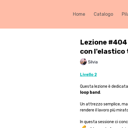
Home
Catalogo
Pil
Lezione #404 
con l'elastico
Silvia
Livello 2
Questa lezione è dedicata a
loop band
.
Un attrezzo semplice, ma
rendere il lavoro più mirat
In questa sessione ci con