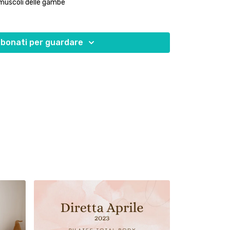
i muscoli delle gambe
ei in diverse posizioni
rollo del core, che non smette mai di lavorare
bonati per guardare
entire meglio i muscoli, a stimolare fibre che spesso
e la nostra consapevolezza del movimento.
e: ascolta il tuo corpo, lavora alla tua velocità e
rza che cresce passo dopo passo.
 attrezzi complessi: bastano il tuo tappetino, una
terti in gioco.
olare puoi fare un nodo a quello "disteso" e
me preferisci)
r far brillare gambe e glutei con grazia e