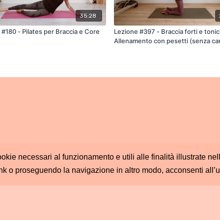
35:28
#180 - Pilates per Braccia e Core
Lezione #397 - Braccia forti e tonic
Allenamento con pesetti (senza car
polsi)
ookie necessari al funzionamento e utili alle finalità illustrate n
nk o proseguendo la navigazione in altro modo, acconsenti all’