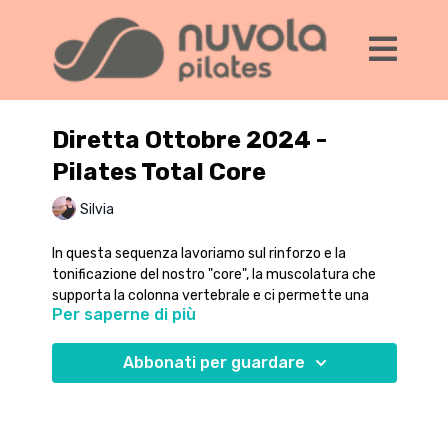
Diretta Ottobre 2024 -
Pilates Total Core
Silvia
In questa sequenza lavoriamo sul rinforzo e la
tonificazione del nostro "core", la muscolatura che
supporta la colonna vertebrale e ci permette una
Per saperne di più
postura migliore e più allineata.
Le diverse posizioni sul tappetino ci permettono di
Abbonati per guardare
usare la forza di gravità e il peso corporeo per
lavorare in modo globale il tronco. I muscoli coinvolti
sono: addominali, estensori della colonna, flessori
della anche, glutei, dorsali.