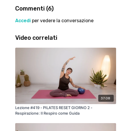
Commenti (
6
)
Ci prendiamo un momento alla fine della serie di
esercizi per allungare la muscolatura e rilassarci.
Accedi
per vedere la conversazione
Buon lavoro!!!
Video correlati
37:08
Lezione #419 - PILATES RESET GIORNO 2 -
Respirazione: Il Respiro come Guida