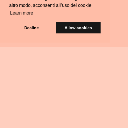
altro modo, acconsenti all’uso dei cookie
Learn more
Decline
Allow cookies
© Silvia Colombara 2021
iscatta
Acquista
Privacy
Termini e
FAQ
Scrivimi
Ritiri
na
una
&
Condizioni
Residenziali
arta
Carta
Policy
egalo
Regalo