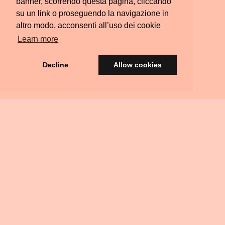
banner, scorrendo questa pagina, cliccando
su un link o proseguendo la navigazione in
altro modo, acconsenti all’uso dei cookie
Learn more
Decline
Allow cookies
© Silvia Colombara 2021
iscatta
Acquista
Privacy
Termini e
FAQ
Scrivimi
Ritiri
na
una
&
Condizioni
Residenziali
arta
Carta
Policy