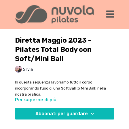
Diretta Maggio 2023 -
Pilates Total Body con
Soft/Mini Ball
Silvia
In questa sequenza lavoriamo tutto il corpo
incorporando l'uso di una Soft Ball (o Mini Ball) nella
nostra pratica.
Per saperne di più
Esploriamo diverse posizioni sul tappetino e
facciamo girare la palla attorno al nostro corpo per
Abbonati per guardare
variare il lavoro e sfidare alcune parti della
muscolatura.