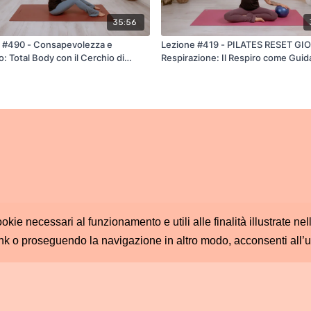
35:56
 #490 - Consapevolezza e
Lezione #419 - PILATES RESET GI
o: Total Body con il Cerchio di
Respirazione: Il Respiro come Guid
ookie necessari al funzionamento e utili alle finalità illustrate n
nk o proseguendo la navigazione in altro modo, acconsenti all’