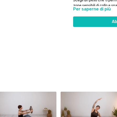
Scegli un peso che ti perme
zone sensibili di collo e spa
Per saperne di più
Sentiti in libertà di lavora
Ab
fermarsi se ne avvertì il b
Buon lavoro!!!