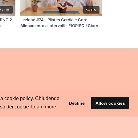
37:08
30:06
ORNO 2 -
Lezione #74 - Pilates Cardio e Core -
a
Allenamento a Intervalli - FIORISCI! Giorno
5 - 30 minuti
ella cookie policy. Chiudendo
Decline
Allow cookies
uso dei cookie
Learn more