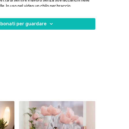
tta di sentire il lavoro senza sovraccarichi nelle
lle. Io uso nel video un chilo per braccio.
re a corpo libero, senza pesi, e di rallentare o
bonati per guardare
isogno. Ascolta il tuo corpo.