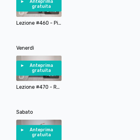
Anteprima
gratuita
29:13
Lezione #460 - Pilates per Braccia Spalle e Core
Venerdì
Anteprima
gratuita
45:59
Lezione #470 - Resistenza leggere, risultati profondi - Total Body con Elastico
Sabato
Anteprima
gratuita
52:53