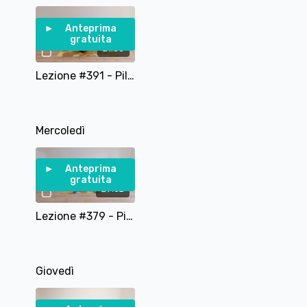
Anteprima
gratuita
21:35
Lezione #391 - Pilates GAG – Gambe, Addominali, Glutei
Mercoledì
Anteprima
gratuita
29:02
Lezione #379 - Pilates per la Mobilità delle Anche
Giovedì