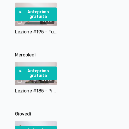
Anteprima
gratuita
35:03
Lezione #195 - Fun With Plank - Preparazione e varianti
Mercoledì
Anteprima
gratuita
20:08
Lezione #185 - Pilates per Core e Braccia con un Pesetto
Giovedì