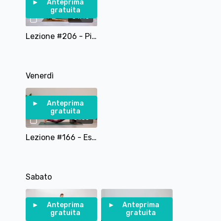
Anteprima
gratuita
34:48
Lezione #206 - Pilates Gambe Addominali e Glutei
Venerdì
Anteprima
gratuita
31:55
Lezione #166 - Esercizi di Stretching per ridurre la pressione sul nervo sciatico
Sabato
Anteprima
Anteprima
gratuita
gratuita
14:16
25:28