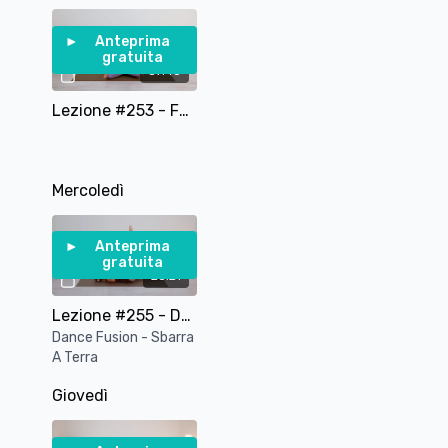
Anteprima
gratuita
37:45
Lezione #253 - Fusione Yoga e Pilates per tutto il corpo 🧘
Mercoledì
Anteprima
gratuita
28:21
Lezione #255 - Dance Fusion - Sbarra a Terra
Dance Fusion - Sbarra
A Terra
Giovedì