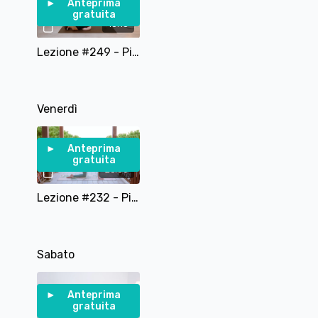
Anteprima
gratuita
18:18
Lezione #249 - Pilates Addominali con Soft Ball
Venerdì
Anteprima
gratuita
26:35
Lezione #232 - Pilates Total Core
Sabato
Anteprima
gratuita
36:49