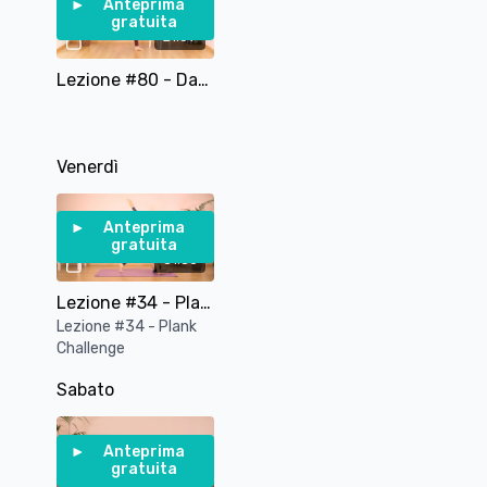
Anteprima
gratuita
21:09
Lezione #80 - Dance Fusion in 10 Esercizi - Gambe e Core - 20 minuti
Venerdì
Anteprima
gratuita
31:56
Lezione #34 - Plank Challenge
Lezione #34 - Plank
Challenge
Sabato
Anteprima
gratuita
38:56