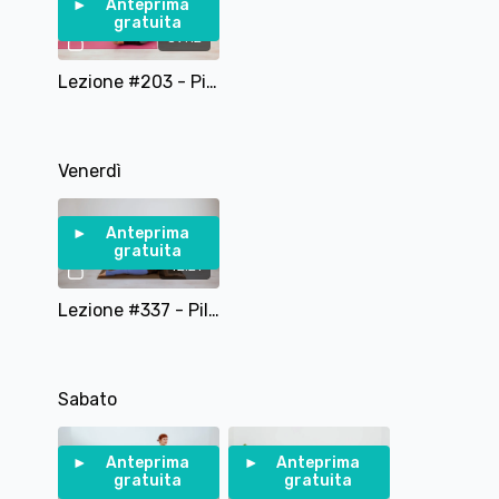
Anteprima
gratuita
39:12
Lezione #203 - Pilates con...le Calze - Pilates Total Body con Gliding Discs
Venerdì
Anteprima
gratuita
42:21
Lezione #337 - Pilates Yoga Fusion
Sabato
Anteprima
Anteprima
gratuita
gratuita
25:27
17:39