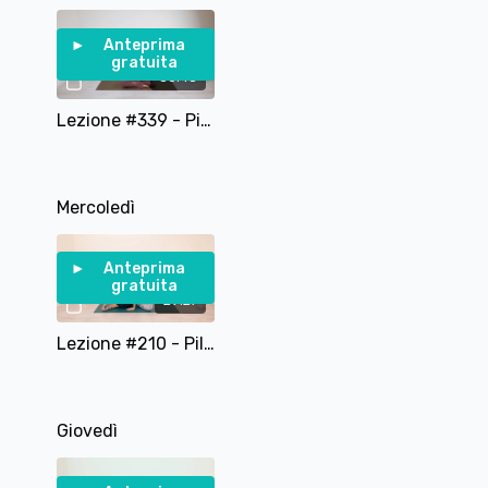
Buon lavoro!!!
Anteprima
gratuita
30:45
Lezione #339 - Pilates per la Postura con Soft Ball - Upper body (dorsali e apertura del petto)
Mercoledì
Anteprima
gratuita
29:27
Lezione #210 - Pilates per Glutei tonici e forti
Giovedì