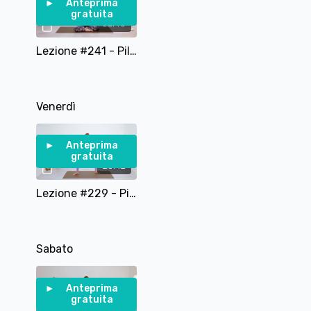
Anteprima
gratuita
32:43
Lezione #241 - Pilates Total Body con Magic Circle
Venerdì
Anteprima
gratuita
23:42
Lezione #229 - Pilates in piedi con Stability Ball - Core e Controllo
Sabato
Anteprima
gratuita
41:45