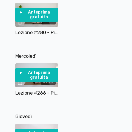
Anteprima
gratuita
27:09
Lezione #280 - Pilates Routine del Risveglio
Mercoledì
Anteprima
gratuita
25:50
Lezione #266 - Pilates per Braccia Addominali e Glutei
Giovedì