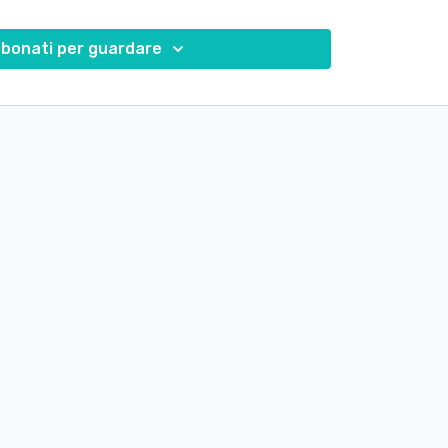
ssa motivarti ad essere costante nella tua pratica,
bonati per guardare
ivertente, vario e pieno di soddisfazioni.