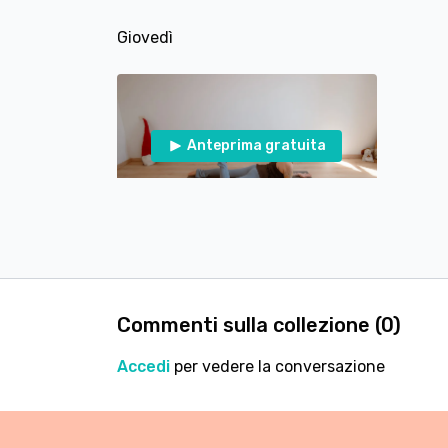
Giovedì
Anteprima gratuita
30:09
Lezione #378 - Un tappetino, mille possibilità - Video 6 di 7 - Pilates in posizione Prona
Venerdì
Commenti sulla collezione (
0
)
Accedi
per vedere la conversazione
Anteprima gratuita