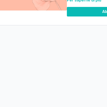
Per saperne di più
Spero che questa guida po
Ab
e rendere il tuo percorso d
Buon lavoro!!!