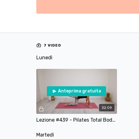
7 VIDEO
Lunedì
Anteprima gratuita
32:09
Lezione #439 - Pilates Total Body - Consapevolezza e movimento globale
Martedì