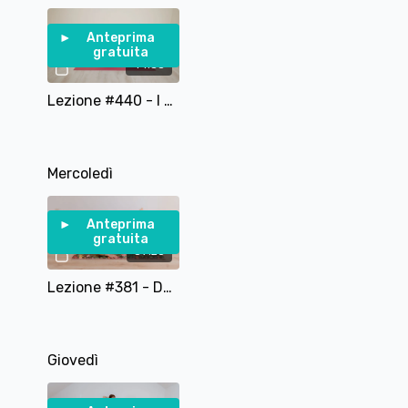
Anteprima
gratuita
44:33
Lezione #440 - I 5 Principi Fondamentali del Pilates: Respirazione e corretti allineamenti
Mercoledì
Anteprima
gratuita
39:25
Lezione #381 - Dance Fusion Pilates Total Body
Giovedì