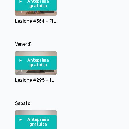
Anteprima
gratuita
32:25
Lezione #364 - Pilates In piedi: Equilibrio e Cardio
Venerdì
Anteprima
gratuita
20:25
Lezione #295 - 10 Esercizi di Stretching e Mobilità
Sabato
Anteprima
gratuita
32:39