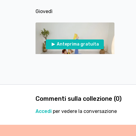
Giovedì
Anteprima gratuita
31:19
Lezione #296 - Pilates Total Body con Elastico
Venerdì
Commenti sulla collezione (
0
)
Accedi
per vedere la conversazione
Anteprima gratuita