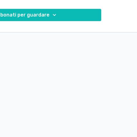
ssa motivarti ad essere costante nella tua pratica,
bonati per guardare
ivertente, vario e pieno di soddisfazioni.