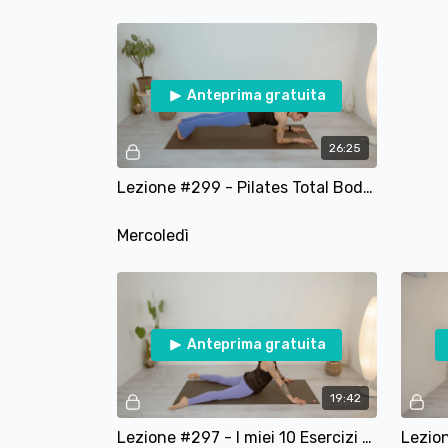
Anteprima gratuita
26:25
Lezione #299 - Pilates Total Body - Pilates per tutto il corpo
Mercoledì
Anteprima gratuita
19:42
Lezione #297 - I miei 10 Esercizi preferiti di Pilates Matwork