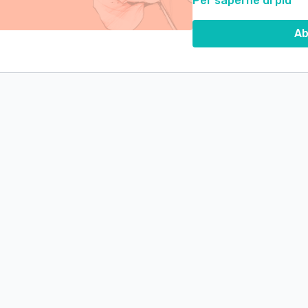
Per saperne di più
Spero che questa guida po
Ab
e rendere il tuo percorso d
Buon lavoro!!!