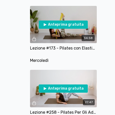
Anteprima gratuita
34:58
Lezione #173 - Pilates con Elastico - Total Body
Mercoledì
Anteprima gratuita
27:47
Lezione #258 - Pilates Per Gli Addominali