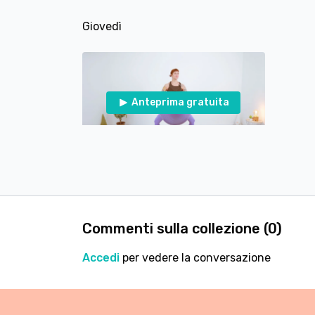
Giovedì
Anteprima gratuita
23:42
Lezione #229 - Pilates in piedi con Stability Ball - Core e Controllo
Venerdì
Commenti sulla collezione (
0
)
Accedi
per vedere la conversazione
Anteprima gratuita