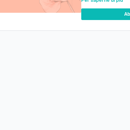
Per saperne di più
Spero che questa guida po
Ab
e rendere il tuo percorso d
Buon lavoro!!!