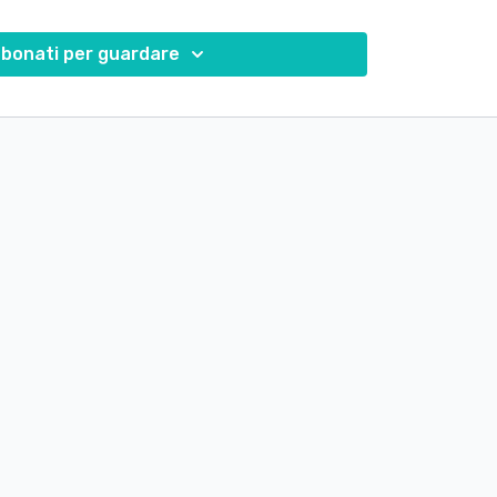
ssa motivarti ad essere costante nella tua pratica,
bonati per guardare
ivertente, vario e pieno di soddisfazioni.