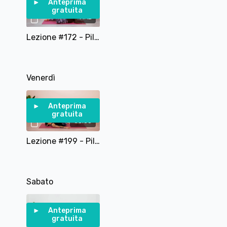
Anteprima
gratuita
41:12
Lezione #172 - Pilates Per Gambe Glutei E Dorsali - Pilates Per La Postura
Venerdì
Anteprima
gratuita
35:38
Lezione #199 - Pilates per la Circolazione
Sabato
Anteprima
gratuita
17:39