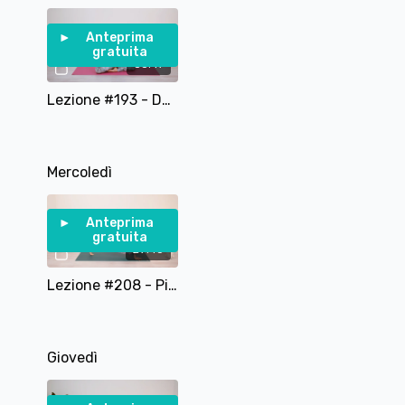
Anteprima
gratuita
35:47
Lezione #193 - Dance Fusion Pilates Per La Mobilità
Mercoledì
Anteprima
gratuita
29:40
Lezione #208 - Pilates Total Body Challenge
Giovedì