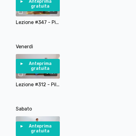
Anteprima
gratuita
42:10
Lezione #347 - Pilates Dolce e profondo
Venerdì
Anteprima
gratuita
31:51
Lezione #312 - Pilates per gli addominali con pesetti
Sabato
Anteprima
gratuita
49:31