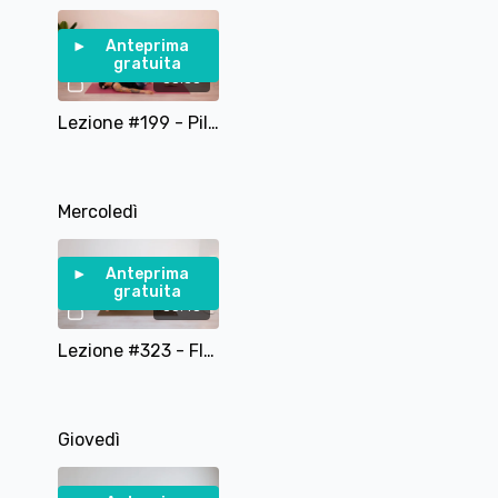
Buon lavoro!!!
Anteprima
gratuita
35:38
Lezione #199 - Pilates per la Circolazione
Mercoledì
Anteprima
gratuita
35:45
Lezione #323 - Flow Pilates Avanzato
Giovedì