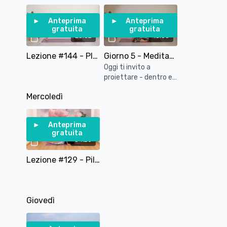
Anteprima
Anteprima
gratuita
gratuita
20:02
13:00
Lezione #144 - Plank Challenge
Giorno 5 - Meditazione: Amorevolezza verso noi stessi e verso gli altri
Oggi ti invito a
proiettare - dentro e
fuori di te - gentilezza
Mercoledì
e amorevolezza.
Anteprima
gratuita
34:23
Lezione #129 - Pilates per Gambe e Glutei - Tonificazione - 30 Minuti
Giovedì