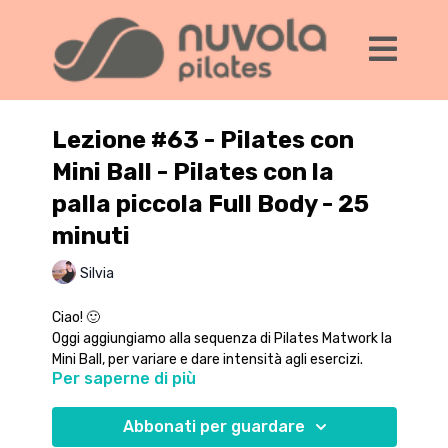
Lezione #63 - Pilates con
Mini Ball - Pilates con la
palla piccola Full Body - 25
minuti
Silvia
Ciao! 🙂
Oggi aggiungiamo alla sequenza di Pilates Matwork la
Mini Ball, per variare e dare intensità agli esercizi.
Per saperne di più
Io uso una palla da 26 cm di diametro e la tengo
leggermente sgonfia per rendere più facile l'appoggio
in alcune posizioni.
Abbonati per guardare