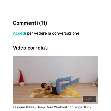
Puoi fare tutta la serie anche a corpo libero, ma se
vuoi acquistare una palla per la tua palestra
personale ecco un link che può esserti utile:
Commenti (
11
)
https://amzn.to/3h18Z1P
Accedi
per vedere la conversazione
Sentiti sempre libero di rallentare o fermarti se ne
avverti il bisogno, ascolta il tuo corpo.
Video correlati
Se il video ti piace lascia un like, fammi sapere cosa
ne pensi nei commenti e iscriviti al canale per
rimanere aggiornato sulle prossime novità!!!
Un abbraccio e alla prossima!!!
💙💙💙
33:38
Lezione #386 - Deep Core Workout con Yoga Block