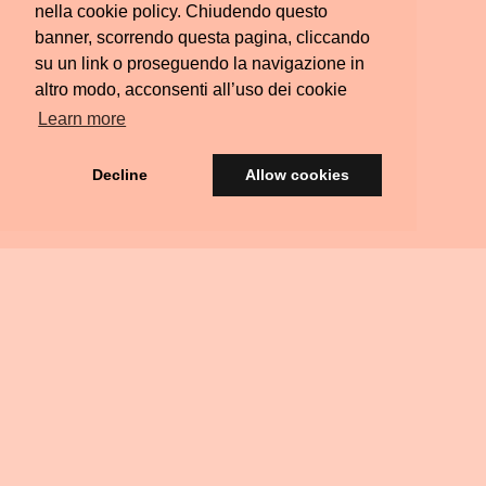
nella cookie policy. Chiudendo questo
banner, scorrendo questa pagina, cliccando
su un link o proseguendo la navigazione in
altro modo, acconsenti all’uso dei cookie
Learn more
Decline
Allow cookies
© Silvia Colombara 2021
iscatta
Acquista
Privacy
Termini e
FAQ
Scrivimi
Ritiri
na
una
&
Condizioni
Residenziali