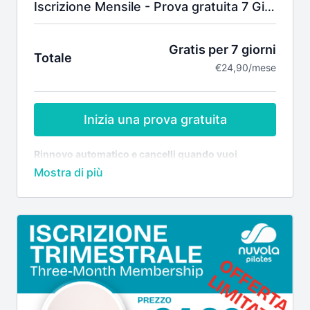
Iscrizione Mensile - Prova gratuita 7 Giorni
Gratis per 7 giorni
Totale
€24,90/mese
Inizia una prova gratuita
Rinnovo automatico e cancelli quando vuoi
CLASSI SEMPRE NUOVE
Troverai sul sito nuove lezioni ogni mese, per rendere
la tua pratica varia e stimolante. Potrai inoltre vedere
i video di YouTube senza interruzioni pubblicitarie.
LA TUA PRATICA PERSONALE
Filtra le classi per livello, argomento e intensità e
aggiungile ai tuoi preferiti. Trova con facilità le lezioni,
controlla i tuoi progressi e ripeti le sequenze per
metabolizzare i movimenti e gli esercizi.