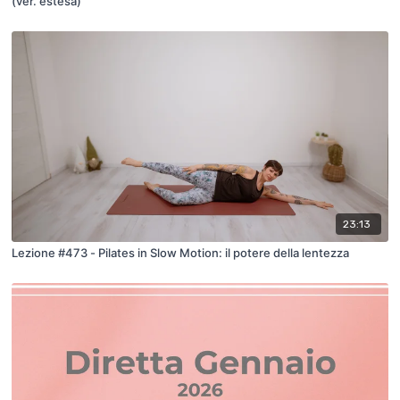
(ver. estesa)
23:13
Lezione #473 - Pilates in Slow Motion: il potere della lentezza