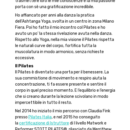
trasmettere loro le mie conoscenze e la mia passione
porta con sè una gratificazione incredibile.
Ho affiancato per anni alla danza la pratica
dell’Ashtanga Yoga, svolta in un centro in zona Milano
Fiera. Poi ho fatto il mio incontro col Pilates e ho
avuto un po’ la stessa rivelazione avuta nella danza.
Rispetto allo Yoga, nella mia visione il Pilates rispetta
le naturali curve del corpo, fortifica tutta la
muscolatura in modo armonico, senza richieste
eccessive.
Il Pilates
Il Pilates è diventato una porta per il benessere. La
sua commistione di movimento e respiro aiuta la
concentrazione, ti fa essere presente e sentire il
corpo in quel preciso momento. E l’equilibrio e l’energia
che si creano durante la lezione scivolano in modo
impercettibile in tutto il resto.
Nel 2014 ho iniziato il mio percorso con Claudia Fink
presso
Pilates Italia
, e nel 2015 ho conseguito
la
certificazione di Istruttore
di I livello Matwork e
Reformer STOTT PILATES®, rilasciato da Merrithew